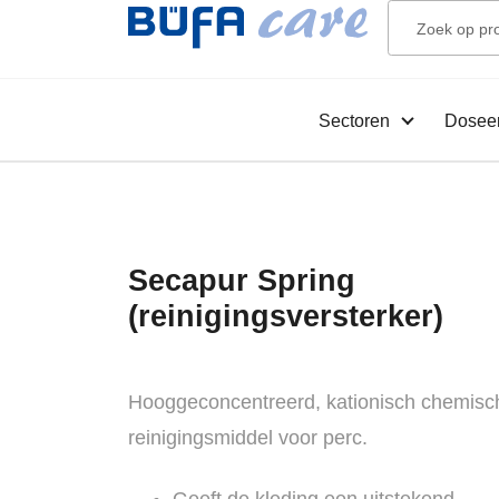
Sectoren
Dosee
Secapur Spring
(reinigingsversterker)
Hooggeconcentreerd, kationisch chemisc
reinigingsmiddel voor perc.
Geeft de kleding een uitstekend