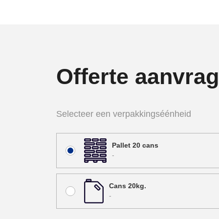
Offerte aanvra
Selecteer een verpakkingséénheid
Pallet 20 cans
-
Cans 20kg.
-